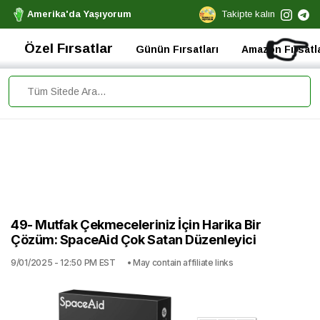
Amerika'da Yaşıyorum
Takipte kalın
👉
Özel Fırsatlar
Günün Fırsatları
Amazon Fırsatla
49- Mutfak Çekmeceleriniz İçin Harika Bir
Çözüm: SpaceAid Çok Satan Düzenleyici
9/01/2025 - 12:50 PM EST
• May contain affiliate links