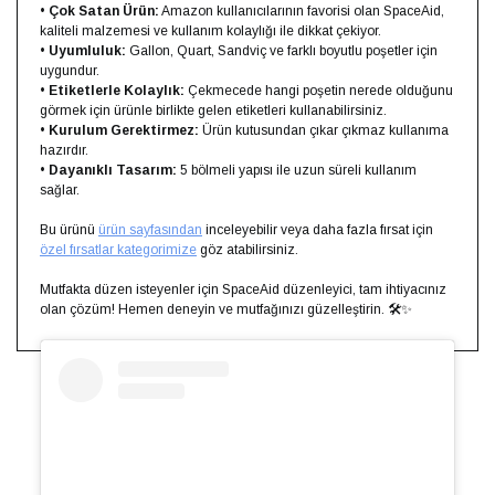
•
Çok Satan Ürün:
Amazon kullanıcılarının favorisi olan SpaceAid,
kaliteli malzemesi ve kullanım kolaylığı ile dikkat çekiyor.
•
Uyumluluk:
Gallon, Quart, Sandviç ve farklı boyutlu poşetler için
uygundur.
•
Etiketlerle Kolaylık:
Çekmecede hangi poşetin nerede olduğunu
görmek için ürünle birlikte gelen etiketleri kullanabilirsiniz.
•
Kurulum Gerektirmez:
Ürün kutusundan çıkar çıkmaz kullanıma
hazırdır.
•
Dayanıklı Tasarım:
5 bölmeli yapısı ile uzun süreli kullanım
sağlar.
Bu ürünü
ürün sayfasından
inceleyebilir veya daha fazla fırsat için
özel fırsatlar kategorimize
göz atabilirsiniz.
Mutfakta düzen isteyenler için SpaceAid düzenleyici, tam ihtiyacınız
olan çözüm! Hemen deneyin ve mutfağınızı güzelleştirin. 🛠️✨