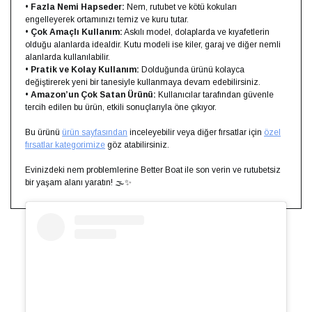
•
Fazla Nemi Hapseder:
Nem, rutubet ve kötü kokuları
engelleyerek ortamınızı temiz ve kuru tutar.
•
Çok Amaçlı Kullanım:
Askılı model, dolaplarda ve kıyafetlerin
olduğu alanlarda idealdir. Kutu modeli ise kiler, garaj ve diğer nemli
alanlarda kullanılabilir.
•
Pratik ve Kolay Kullanım:
Dolduğunda ürünü kolayca
değiştirerek yeni bir tanesiyle kullanmaya devam edebilirsiniz.
•
Amazon’un Çok Satan Ürünü:
Kullanıcılar tarafından güvenle
tercih edilen bu ürün, etkili sonuçlarıyla öne çıkıyor.
Bu ürünü
ürün sayfasından
inceleyebilir veya diğer fırsatlar için
özel
fırsatlar kategorimize
göz atabilirsiniz.
Evinizdeki nem problemlerine Better Boat ile son verin ve rutubetsiz
bir yaşam alanı yaratın! 🌫️✨