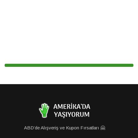
ABD’de Alışveriş ve Kupon Fırsatları 🤗