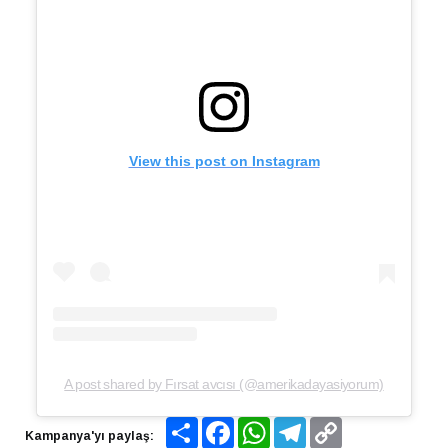
View this post on Instagram
A post shared by Fırsat avcısı (@amerikadayasiyorum)
Share
Facebook
WhatsApp
Telegram
Copy
Kampanya'yı paylaş:
Link