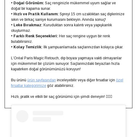
•
Doğal Görünüm:
Saç renginizle mükemmel uyum sağlar ve
doğal bir kapama sunar.
•
Hızlı ve Pratik Kullanım:
Spreyi 15 cm uzaklıktan saç diplerinize
sıkın ve birkaç saniye kurumasını bekleyin. Anında sonuç!
•
Leke Bırakmaz:
Kuruduktan sonra kalıntı veya yapışkanlık
oluşturmaz.
•
Farklı Renk Seçenekleri:
Her saç rengine uygun bir renk
bulabilirsiniz.
•
Kolay Temizlik:
İlk şampuanlamada saçlarınızdan kolayca çıkar.
L’Oréal Paris Magic Retouch, dip boyası yapmaya vakti olmayanlar
için mükemmel bir çözüm sunuyor. Saçlarınızdaki beyazları hızla
kapatırken doğal görünümünüzü koruyun!
Bu ürünü
ürün sayfasından
inceleyebilir veya diğer fırsatlar için
özel
fırsatlar kategorimize
göz atabilirsiniz.
Hızlı, pratik ve etkili bir saç görünümü için şimdi deneyin! 💇‍♀️✨