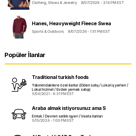
Clothing, Shoes & Jewelry
8/07/2026 - 3:14 PM EST
Hanes, Heavyweight Fleece Swea
Sports & Outdoors
8/07/2026 - 1:51 PM EST
Popüler İlanlar
Traditional turkish foods
Yakınımdakilere özel ilanlar (Elden satış / Lokal iş yerleri /
Lokal hizmet / Evden yemek satışı)
5/04/2021 - 6:31 PM EST
Araba almak istiyorsunuz ama S
Emlak / Devren satılık işyeri / Vasıta ilanları
5/15/2024 - 1:00 PM EST