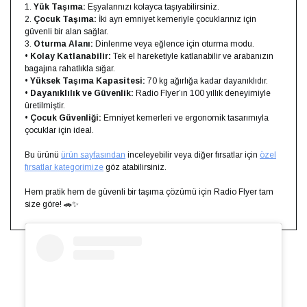
1.
Yük Taşıma:
Eşyalarınızı kolayca taşıyabilirsiniz.
2.
Çocuk Taşıma:
İki ayrı emniyet kemeriyle çocuklarınız için
güvenli bir alan sağlar.
3.
Oturma Alanı:
Dinlenme veya eğlence için oturma modu.
•
Kolay Katlanabilir:
Tek el hareketiyle katlanabilir ve arabanızın
bagajına rahatlıkla sığar.
•
Yüksek Taşıma Kapasitesi:
70 kg ağırlığa kadar dayanıklıdır.
•
Dayanıklılık ve Güvenlik:
Radio Flyer’ın 100 yıllık deneyimiyle
üretilmiştir.
•
Çocuk Güvenliği:
Emniyet kemerleri ve ergonomik tasarımıyla
çocuklar için ideal.
Bu ürünü
ürün sayfasından
inceleyebilir veya diğer fırsatlar için
özel
fırsatlar kategorimize
göz atabilirsiniz.
Hem pratik hem de güvenli bir taşıma çözümü için Radio Flyer tam
size göre! 🚗✨