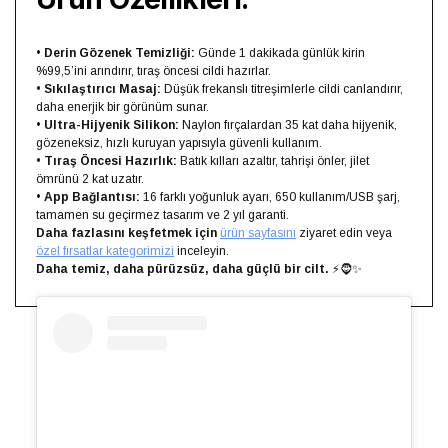
•
Derin Gözenek Temizliği:
Günde 1 dakikada günlük kirin
%99,5’ini arındırır, tıraş öncesi cildi hazırlar.
•
Sıkılaştırıcı Masaj:
Düşük frekanslı titreşimlerle cildi canlandırır,
daha enerjik bir görünüm sunar.
•
Ultra-Hijyenik Silikon:
Naylon fırçalardan 35 kat daha hijyenik,
gözeneksiz, hızlı kuruyan yapısıyla güvenli kullanım.
•
Tıraş Öncesi Hazırlık:
Batık kılları azaltır, tahrişi önler, jilet
ömrünü 2 kat uzatır.
•
App Bağlantısı:
16 farklı yoğunluk ayarı, 650 kullanım/USB şarj,
tamamen su geçirmez tasarım ve 2 yıl garanti.
Daha fazlasını keşfetmek için
ürün sayfasını
ziyaret edin veya
özel fırsatlar kategorimizi
inceleyin.
Daha temiz, daha pürüzsüz, daha güçlü bir cilt.
⚡🧔✨