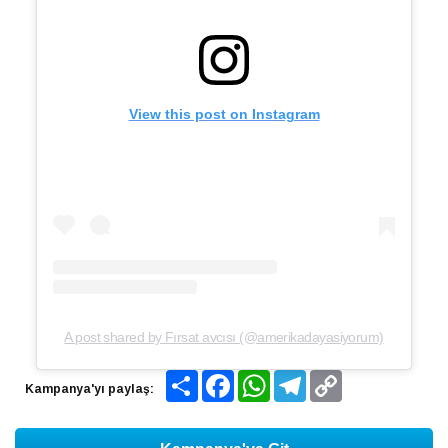
View this post on Instagram
A post shared by Fırsat avcısı (@amerikadayasiyorum)
Share
Facebook
WhatsApp
Telegram
Copy
Kampanya'yı paylaş:
Link