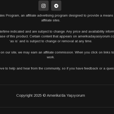
tes Program, an affiliate advertising program designed to provide a means 
affiliate sites.
te/time indicated and are subject to change. Any price and availability info
rchase of this product. Certain content that appears on amerikadayasiyorum
‘as is’ and is subject to change or removal at any time.
s on our site, we may earn an affiliate commission. When you click on links
work.
love to help and hear from the community, so if you have feedback or a que
Copyright 2025 © Amerika'da Yaşıyorum