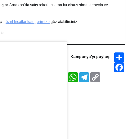
sağlar. Amazon’da satış rekorları kıran bu cihazı şimdi deneyin ve
için
özel fırsatlar kategorimize
göz atabilirsiniz.
🍲✨
Share
Kampanya'yı paylaş:
Faceboo
WhatsApp
Telegram
Copy
Link