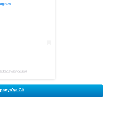
tagram
merikadayasiyorum)
anya'ya Git