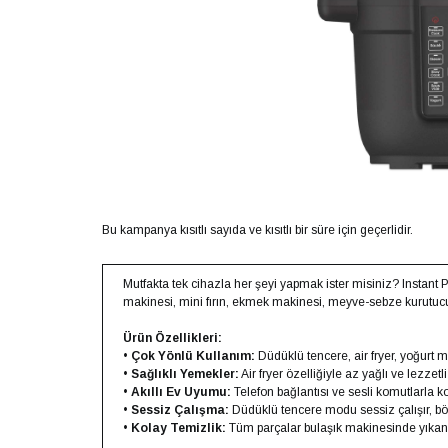
Bu kampanya kısıtlı sayıda ve kısıtlı bir süre için geçerlidir.
Mutfakta tek cihazla her şeyi yapmak ister misiniz? Instant P
makinesi, mini fırın, ekmek makinesi, meyve-sebze kurutucu v
Ürün Özellikleri:
•
Çok Yönlü Kullanım:
Düdüklü tencere, air fryer, yoğurt m
•
Sağlıklı Yemekler:
Air fryer özelliğiyle az yağlı ve lezzetl
•
Akıllı Ev Uyumu:
Telefon bağlantısı ve sesli komutlarla k
•
Sessiz Çalışma:
Düdüklü tencere modu sessiz çalışır, bö
•
Kolay Temizlik:
Tüm parçalar bulaşık makinesinde yıkanabi