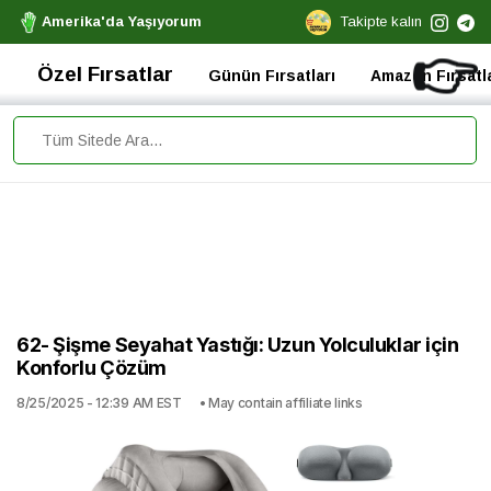
Amerika'da Yaşıyorum
Takipte kalın
👉
Özel Fırsatlar
Günün Fırsatları
Amazon Fırsatla
62- Şişme Seyahat Yastığı: Uzun Yolculuklar için
Konforlu Çözüm
8/25/2025 - 12:39 AM EST
• May contain affiliate links