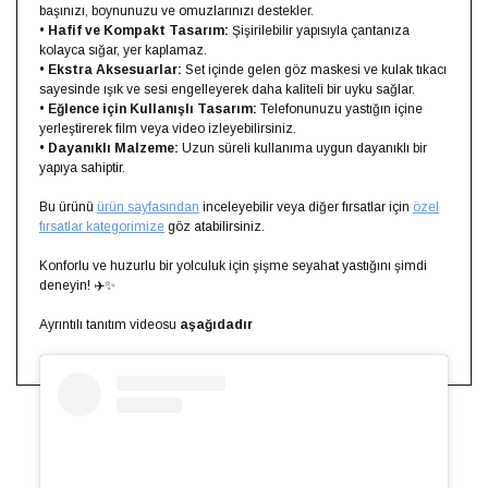
başınızı, boynunuzu ve omuzlarınızı destekler.
•
Hafif ve Kompakt Tasarım:
Şişirilebilir yapısıyla çantanıza
kolayca sığar, yer kaplamaz.
•
Ekstra Aksesuarlar:
Set içinde gelen göz maskesi ve kulak tıkacı
sayesinde ışık ve sesi engelleyerek daha kaliteli bir uyku sağlar.
•
Eğlence için Kullanışlı Tasarım:
Telefonunuzu yastığın içine
yerleştirerek film veya video izleyebilirsiniz.
•
Dayanıklı Malzeme:
Uzun süreli kullanıma uygun dayanıklı bir
yapıya sahiptir.
Bu ürünü
ürün sayfasından
inceleyebilir veya diğer fırsatlar için
özel
fırsatlar kategorimize
göz atabilirsiniz.
Konforlu ve huzurlu bir yolculuk için şişme seyahat yastığını şimdi
deneyin! ✈️✨
Ayrıntılı tanıtım videosu
aşağıdadır