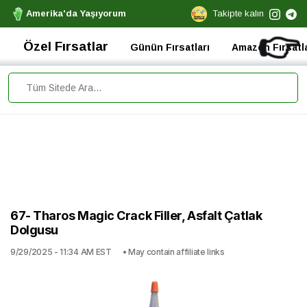
Amerika'da Yaşıyorum
Takipte kalın
👉
Özel Fırsatlar
Günün Fırsatları
Amazon Fırsatla
67- Tharos Magic Crack Filler, Asfalt Çatlak
Dolgusu
9/29/2025 - 11:34 AM EST
• May contain affiliate links