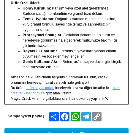
Ürün Özellikleri:
Kolay Kurulum:
Karışım veya özel alet gerektirmez.
Sadece çatlağı nemlendirin ve granül tozu dökün.
Temiz Uygulama:
Dağınıklık yaratan macunların aksine,
kuru granül formülü sayesinde temiz ve zahmetsiz bir
uygulama sunar.
Profesyonel Sonuçlar:
Çatlakları tamamen doldurur ve
neredeyse görünmez hale getirerek mülkünüze bakımlı bir
görünüm kazandırır.
Dayanıklı Onarım:
Su sızıntısını yavaşlatır, yabani otların
büyümesini ve böceklenmeyi engeller.
Geniş Kullanım Alanı:
Beton, asfalt, taş ve duvar gibi birçok
farklı yüzeyde etkilidir.
Amazon’da kullanıcıların beğenisini toplayan bu ürün, çatlak
onarımını herkes için basit ve etkili hale getiriyor!
Bu ürünü
ürün sayfasından
inceleyebilir veya diğer fırsatlar için
özel
fırsatlar kategorimize
göz atabilirsiniz.
Magic Crack Filler ile çatlaklara sihirli bir dokunuş yapın! ✨🛠️
Share
Facebook
WhatsApp
Telegram
Copy
Kampanya'yı paylaş:
Link