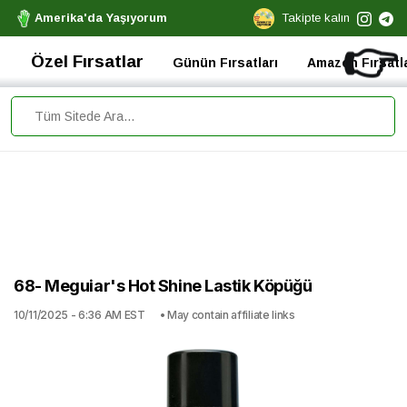
Amerika'da Yaşıyorum
Takipte kalın
👉
Özel Fırsatlar
Günün Fırsatları
Amazon Fırsatla
68- Meguiar's Hot Shine Lastik Köpüğü
10/11/2025 - 6:36 AM EST
• May contain affiliate links