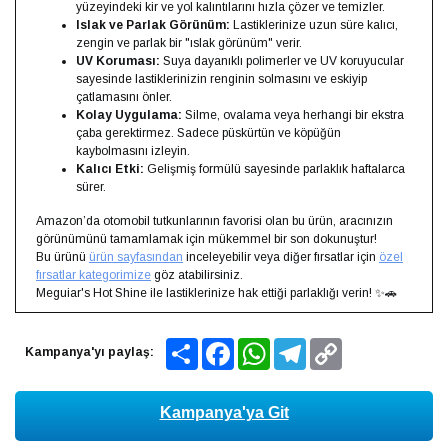
yüzeyindeki kir ve yol kalıntılarını hızla çözer ve temizler.
Islak ve Parlak Görünüm:
Lastiklerinize uzun süre kalıcı,
zengin ve parlak bir "ıslak görünüm" verir.
UV Koruması:
Suya dayanıklı polimerler ve UV koruyucular
sayesinde lastiklerinizin renginin solmasını ve eskiyip
çatlamasını önler.
Kolay Uygulama:
Silme, ovalama veya herhangi bir ekstra
çaba gerektirmez. Sadece püskürtün ve köpüğün
kaybolmasını izleyin.
Kalıcı Etki:
Gelişmiş formülü sayesinde parlaklık haftalarca
sürer.
Amazon’da otomobil tutkunlarının favorisi olan bu ürün, aracınızın
görünümünü tamamlamak için mükemmel bir son dokunuştur!
Bu ürünü
ürün sayfasından
inceleyebilir veya diğer fırsatlar için
özel
fırsatlar kategorimize
göz atabilirsiniz.
Meguiar's Hot Shine ile lastiklerinize hak ettiği parlaklığı verin! ✨🚗
Share
Facebook
WhatsApp
Telegram
Copy
Kampanya'yı paylaş:
Link
Kampanya'ya Git