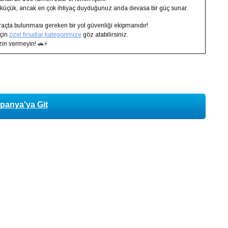
küçük, ancak en çok ihtiyaç duyduğunuz anda devasa bir güç sunar.
çta bulunması gereken bir yol güvenliği ekipmanıdır!
için
özel fırsatlar kategorimize
göz atabilirsiniz.
zin vermeyin! 🚗⚡
py
k
anya'ya Git