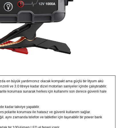
zda en büyük yardımcınız olacak kompakt ama güçlü bir lityum akü
inli ve 3.0 litreye kadar dizel motorları saniyeler içinde çalıştırabilir.
larite koruması sunarak herkes için kullanımı son derece güvenli hale
de kadar takviye yapabilir.
ers polarite koruması ile hatasız ve güvenli kullanım sağlar.
l, aynı zamanda telefon ve tabletler için taşınabilir bir power bank
rlak bir 100-lümen LED el feneri içerir.