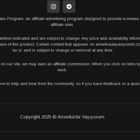
tes Program, an affiliate advertising program designed to provide a means 
affiliate sites.
te/time indicated and are subject to change. Any price and availability info
rchase of this product. Certain content that appears on amerikadayasiyorum
‘as is’ and is subject to change or removal at any time.
s on our site, we may earn an affiliate commission. When you click on links
work.
love to help and hear from the community, so if you have feedback or a que
Copyright 2025 © Amerika'da Yaşıyorum