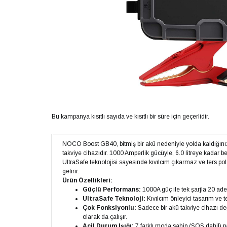
Bu kampanya kısıtlı sayıda ve kısıtlı bir süre için geçerlidir.
NOCO Boost GB40, bitmiş bir akü nedeniyle yolda kaldığını
takviye cihazıdır. 1000 Amperlik gücüyle, 6.0 litreye kadar benz
UltraSafe teknolojisi sayesinde kıvılcım çıkarmaz ve ters po
getirir.
Ürün Özellikleri:
Güçlü Performans:
1000A güç ile tek şarjla 20 ade
UltraSafe Teknoloji:
Kıvılcım önleyici tasarım ve t
Çok Fonksiyonlu:
Sadece bir akü takviye cihazı deği
olarak da çalışır.
Acil Durum Işığı:
7 farklı moda sahip (SOS dahil) pa