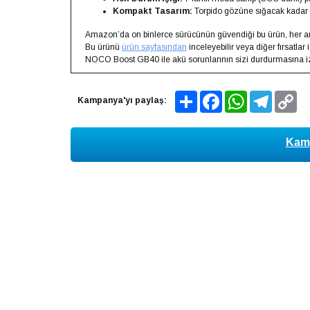
Kompakt Tasarım:
Torpido gözüne sığacak kadar 
Amazon’da on binlerce sürücünün güvendiği bu ürün, her ara
Bu ürünü
ürün sayfasından
inceleyebilir veya diğer fırsatlar 
NOCO Boost GB40 ile akü sorunlarının sizi durdurmasına i
Share
Facebook
WhatsApp
Telegram
Co
Kampanya'yı paylaş:
Lin
Kamp