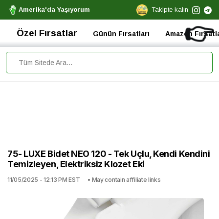
Amerika'da Yaşıyorum
Takipte kalın
👉
Özel Fırsatlar
Günün Fırsatları
Amazon Fırsatla
75- LUXE Bidet NEO 120 - Tek Uçlu, Kendi Kendini
Temizleyen, Elektriksiz Klozet Eki
11/05/2025 - 12:13 PM EST
• May contain affiliate links