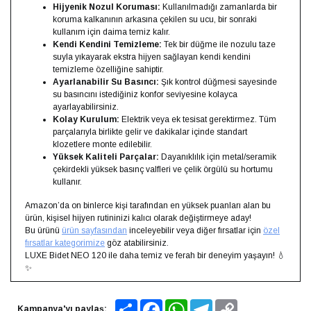
Hijyenik Nozul Koruması:
Kullanılmadığı zamanlarda bir
koruma kalkanının arkasına çekilen su ucu, bir sonraki
kullanım için daima temiz kalır.
Kendi Kendini Temizleme:
Tek bir düğme ile nozulu taze
suyla yıkayarak ekstra hijyen sağlayan kendi kendini
temizleme özelliğine sahiptir.
Ayarlanabilir Su Basıncı:
Şık kontrol düğmesi sayesinde
su basıncını istediğiniz konfor seviyesine kolayca
ayarlayabilirsiniz.
Kolay Kurulum:
Elektrik veya ek tesisat gerektirmez. Tüm
parçalarıyla birlikte gelir ve dakikalar içinde standart
klozetlere monte edilebilir.
Yüksek Kaliteli Parçalar:
Dayanıklılık için metal/seramik
çekirdekli yüksek basınç valfleri ve çelik örgülü su hortumu
kullanır.
Amazon’da on binlerce kişi tarafından en yüksek puanları alan bu
ürün, kişisel hijyen rutininizi kalıcı olarak değiştirmeye aday!
Bu ürünü
ürün sayfasından
inceleyebilir veya diğer fırsatlar için
özel
fırsatlar kategorimize
göz atabilirsiniz.
LUXE Bidet NEO 120 ile daha temiz ve ferah bir deneyim yaşayın! 💧
✨
Share
Facebook
WhatsApp
Telegram
Copy
Kampanya'yı paylaş: