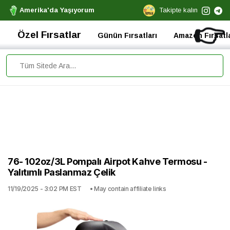
Amerika'da Yaşıyorum
Takipte kalın
👉
Özel Fırsatlar
Günün Fırsatları
Amazon Fırsatla
76- 102oz/3L Pompalı Airpot Kahve Termosu -
Yalıtımlı Paslanmaz Çelik
11/19/2025 - 3:02 PM EST
• May contain affiliate links