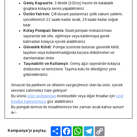
Geniş Kapasite:
3 litrelik (102oz) hacmi ile kalabalık
gruplara kolayca servis yapabilirsiniz.
Üstün Yalıtım:
Çift duvarlı paslanmaz çelik vakum yalıtımı,
içeceklerinizi 12 saate kadar sıcak, 24 saate kadar soğuk
tutar.
Kolay Pompalı Servis:
Basit pompalı mekanizması
sayesinde tek elle, eğilmeye veya kaldırmaya gerek
kalmadan kolayca içecek alabilirsiniz.
Güvenlik Kilidi:
Pompa üzerinde bulunan güvenlik kilidi,
taşırken veya kullanılmadığında kazara dökülmeleri ve
damlamaları önler.
Taşınabilir ve Kullanışlı:
Geniş ağzı sayesinde kolayca
doldurulur ve temizlenir. Taşıma kolu ile dilediğiniz yere
götürebilirsiniz.
Amazon’da partilerin ve ofislerin vazgeçilmezi olan bu ürün, içecek
servisini zahmetsiz hale getiriyor!
Bu ürünü
ürün sayfasından
inceleyebilir veya diğer fırsatlar için
özel
fırsatlar kategorimize
göz atabilirsiniz.
Bu pompalı termos ile misafirlerinize her zaman sıcak kahve sunun!
☕✨
Share
Facebook
WhatsApp
Telegram
Copy
Kampanya'yı paylaş:
Link