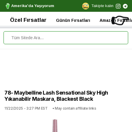
Amerika'da Yaşıyorum
Takipte kalın
👉
Özel Fırsatlar
Günün Fırsatları
Amazon Fırsatla
78- Maybelline Lash Sensational Sky High
Yıkanabilir Maskara, Blackest Black
11/22/2025 - 3:27 PM EST
• May contain affiliate links