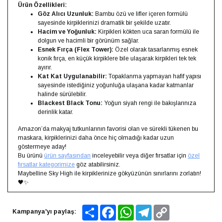
Ürün Özellikleri:
Göz Alıcı Uzunluk:
Bambu özü ve lifler içeren formülü
sayesinde kirpiklerinizi dramatik bir şekilde uzatır.
Hacim ve Yoğunluk:
Kirpikleri kökten uca saran formülü ile
dolgun ve hacimli bir görünüm sağlar.
Esnek Fırça (Flex Tower):
Özel olarak tasarlanmış esnek
konik fırça, en küçük kirpiklere bile ulaşarak kirpikleri tek tek
ayırır.
Kat Kat Uygulanabilir:
Topaklanma yapmayan hafif yapısı
sayesinde istediğiniz yoğunluğa ulaşana kadar katmanlar
halinde sürülebilir.
Blackest Black Tonu:
Yoğun siyah rengi ile bakışlarınıza
derinlik katar.
Amazon’da makyaj tutkunlarının favorisi olan ve sürekli tükenen bu
maskara, kirpiklerinizi daha önce hiç olmadığı kadar uzun
göstermeye aday!
Bu ürünü
ürün sayfasından
inceleyebilir veya diğer fırsatlar için
özel
fırsatlar kategorimize
göz atabilirsiniz.
Maybelline Sky High ile kirpiklerinize gökyüzünün sınırlarını zorlatın!
🖤✨
Share
Facebook
WhatsApp
Telegram
Copy
Kampanya'yı paylaş:
Link