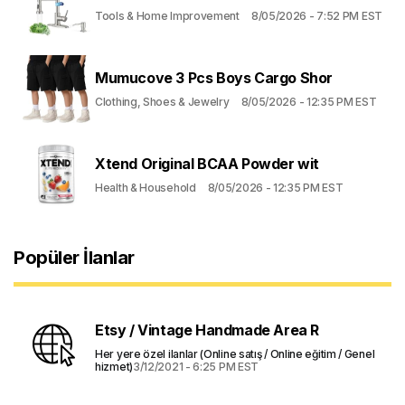
Tools & Home Improvement
8/05/2026 - 7:52 PM EST
Mumucove 3 Pcs Boys Cargo Shor
Clothing, Shoes & Jewelry
8/05/2026 - 12:35 PM EST
Xtend Original BCAA Powder wit
Health & Household
8/05/2026 - 12:35 PM EST
Popüler İlanlar
Etsy / Vintage Handmade Area R
Her yere özel ilanlar (Online satış / Online eğitim / Genel
hizmet)
3/12/2021 - 6:25 PM EST