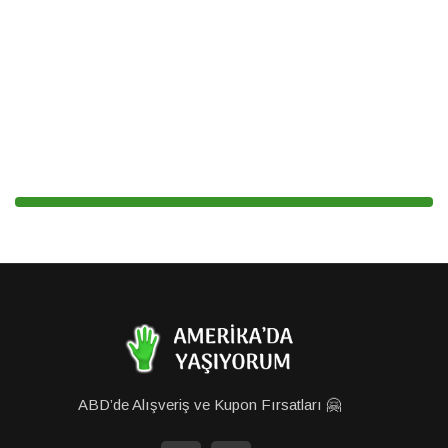
ABD’de Alışveriş ve Kupon Fırsatları 🤗