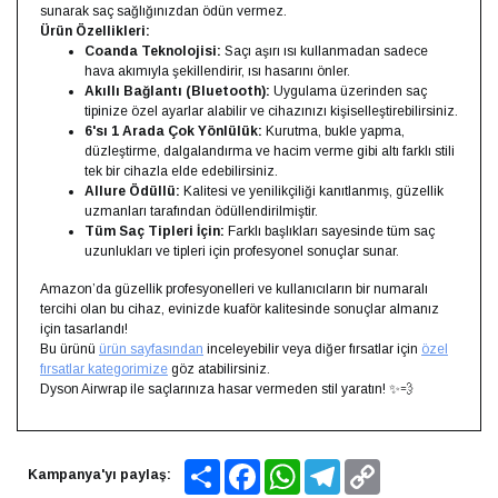
sunarak saç sağlığınızdan ödün vermez.
Ürün Özellikleri:
Coanda Teknolojisi:
Saçı aşırı ısı kullanmadan sadece
hava akımıyla şekillendirir, ısı hasarını önler.
Akıllı Bağlantı (Bluetooth):
Uygulama üzerinden saç
tipinize özel ayarlar alabilir ve cihazınızı kişiselleştirebilirsiniz.
6'sı 1 Arada Çok Yönlülük:
Kurutma, bukle yapma,
düzleştirme, dalgalandırma ve hacim verme gibi altı farklı stili
tek bir cihazla elde edebilirsiniz.
Allure Ödüllü:
Kalitesi ve yenilikçiliği kanıtlanmış, güzellik
uzmanları tarafından ödüllendirilmiştir.
Tüm Saç Tipleri İçin:
Farklı başlıkları sayesinde tüm saç
uzunlukları ve tipleri için profesyonel sonuçlar sunar.
Amazon’da güzellik profesyonelleri ve kullanıcıların bir numaralı
tercihi olan bu cihaz, evinizde kuaför kalitesinde sonuçlar almanız
için tasarlandı!
Bu ürünü
ürün sayfasından
inceleyebilir veya diğer fırsatlar için
özel
fırsatlar kategorimize
göz atabilirsiniz.
Dyson Airwrap ile saçlarınıza hasar vermeden stil yaratın! ✨💨
Share
Facebook
WhatsApp
Telegram
Copy
Kampanya'yı paylaş:
Link