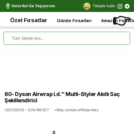
Amerika'da Yaşıyorum
Takipte kalın
👉
Özel Fırsatlar
Günün Fırsatları
Amazon Fırsatla
80- Dyson Airwrap i.d.™ Multi-Styler Akıllı Saç
Şekillendirici
12/03/2025 - 2:09 PM EST
• May contain affiliate links