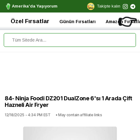
Amerika'da Yaşıyorum
Takipte kalın
👉
Özel Fırsatlar
Günün Fırsatları
Amazon Fırsatla
84- Ninja Foodi DZ201 DualZone 6'sı 1 Arada Çift
Hazneli Air Fryer
12/18/2025 - 4:34 PM EST
• May contain affiliate links