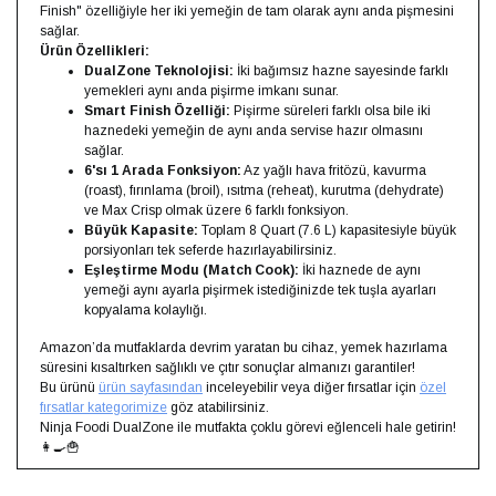
Finish" özelliğiyle her iki yemeğin de tam olarak aynı anda pişmesini
sağlar.
Ürün Özellikleri:
DualZone Teknolojisi:
İki bağımsız hazne sayesinde farklı
yemekleri aynı anda pişirme imkanı sunar.
Smart Finish Özelliği:
Pişirme süreleri farklı olsa bile iki
haznedeki yemeğin de aynı anda servise hazır olmasını
sağlar.
6'sı 1 Arada Fonksiyon:
Az yağlı hava fritözü, kavurma
(roast), fırınlama (broil), ısıtma (reheat), kurutma (dehydrate)
ve Max Crisp olmak üzere 6 farklı fonksiyon.
Büyük Kapasite:
Toplam 8 Quart (7.6 L) kapasitesiyle büyük
porsiyonları tek seferde hazırlayabilirsiniz.
Eşleştirme Modu (Match Cook):
İki haznede de aynı
yemeği aynı ayarla pişirmek istediğinizde tek tuşla ayarları
kopyalama kolaylığı.
Amazon’da mutfaklarda devrim yaratan bu cihaz, yemek hazırlama
süresini kısaltırken sağlıklı ve çıtır sonuçlar almanızı garantiler!
Bu ürünü
ürün sayfasından
inceleyebilir veya diğer fırsatlar için
özel
fırsatlar kategorimize
göz atabilirsiniz.
Ninja Foodi DualZone ile mutfakta çoklu görevi eğlenceli hale getirin!
👩‍🍳🍟