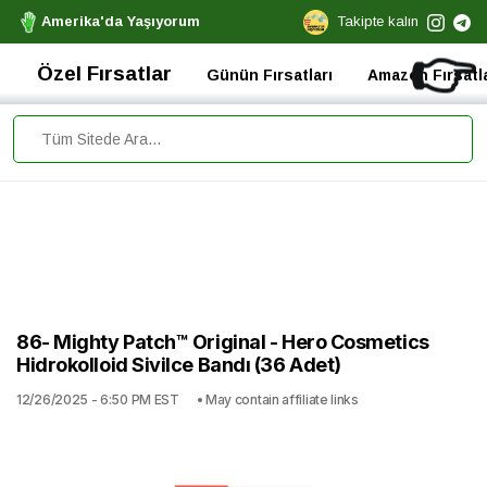
Amerika'da Yaşıyorum
Takipte kalın
👉
Özel Fırsatlar
Günün Fırsatları
Amazon Fırsatla
86- Mighty Patch™ Original - Hero Cosmetics
Hidrokolloid Sivilce Bandı (36 Adet)
12/26/2025 - 6:50 PM EST
• May contain affiliate links