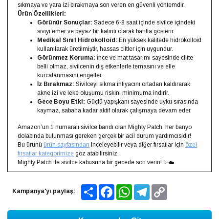
sıkmaya ve yara izi bırakmaya son veren en güvenli yöntemdir.
Ürün Özellikleri:
Görünür Sonuçlar:
Sadece 6-8 saat içinde sivilce içindeki
sıvıyı emer ve beyaz bir kalıntı olarak bantta gösterir.
Medikal Sınıf Hidrokolloid:
En yüksek kalitede hidrokolloid
kullanılarak üretilmiştir, hassas ciltler için uygundur.
Görünmez Koruma:
İnce ve mat tasarımı sayesinde ciltte
belli olmaz, sivilcenin dış etkenlerle temasını ve elle
kurcalanmasını engeller.
İz Bırakmaz:
Sivilceyi sıkma ihtiyacını ortadan kaldırarak
akne izi ve leke oluşumu riskini minimuma indirir.
Gece Boyu Etki:
Güçlü yapışkanı sayesinde uyku sırasında
kaymaz, sabaha kadar aktif olarak çalışmaya devam eder.
Amazon’un 1 numaralı sivilce bandı olan Mighty Patch, her banyo
dolabında bulunması gereken gerçek bir acil durum yardımcısıdır!
Bu ürünü
ürün sayfasından
inceleyebilir veya diğer fırsatlar için
özel
fırsatlar kategorimize
göz atabilirsiniz.
Mighty Patch ile sivilce kabusuna bir gecede son verin! ✨☁️
Share
Facebook
WhatsApp
Telegram
Copy
Kampanya'yı paylaş:
Link