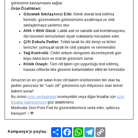
görünüme kavuşmasını sağlar.
Ürün Özellikleri:
Gözenek Sıkılaştırıcı Etki:
Klinik olarak test edilmiş
formülü, gözeneklerin görünümünü azaltmaya ve cildi
sıkılaştırmaya yardımcı olur.
AHA + BHA Gücü:
Laktik asit ve salisilik asit kombinasyonu,
ölü hücreleri temizlerken siyah noktalarla mücadele eder.
Çift Dokulu Pedler:
Tırtıklı tarafı ile ölü deriyi ve kirleri
temizler; yumuşak tarafı ile cildi yatıştırır ve nemlendirir.
Yağ Kontrolü:
Cildin sebum dengesini düzenleyerek gün
boyu daha taze ve mat bir görünüm sunar.
Klinik Onaylı:
Tüm cilt tipleri için uygunluğu test edilmiş,
hassas ciltlerde bile güvenle kullanılabilen etkili bir formüldür.
Amazon’un en çok satan Kore cilt bakım ürünlerinden biri olan bu
pedler, pürüzsüz bir "cam cilt" görünümü için ihtiyacınız olan temel
bakımı sunar!
Bu ürünü
ürün sayfasından
inceleyebilir veya diğer fırsatlar için
özel
fırsatlar kategorimize
göz atabilirsiniz.
Medicube Zero Pore Pad ile gözeneklerinize veda edin, ışıltınıza
kavuşun! ✨💙
Share
Facebook
WhatsApp
Telegram
Copy
Kampanya'yı paylaş:
Link