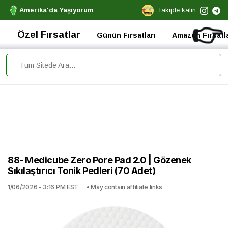
Amerika'da Yaşıyorum
Takipte kalın
👉
Özel Fırsatlar
Günün Fırsatları
Amazon Fırsatla
88- Medicube Zero Pore Pad 2.0 | Gözenek
Sıkılaştırıcı Tonik Pedleri (70 Adet)
1/06/2026 - 3:16 PM EST
• May contain affiliate links