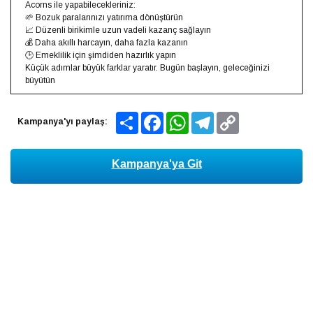
Acorns ile yapabilecekleriniz:
🌱 Bozuk paralarınızı yatırıma dönüştürün
📈 Düzenli birikimle uzun vadeli kazanç sağlayın
💰 Daha akıllı harcayın, daha fazla kazanın
🕒 Emeklilik için şimdiden hazırlık yapın
Küçük adımlar büyük farklar yaratır. Bugün başlayın, geleceğinizi
büyütün
Share
Facebook
WhatsApp
Telegram
Copy
Kampanya'yı paylaş:
Link
Kampanya'ya Git