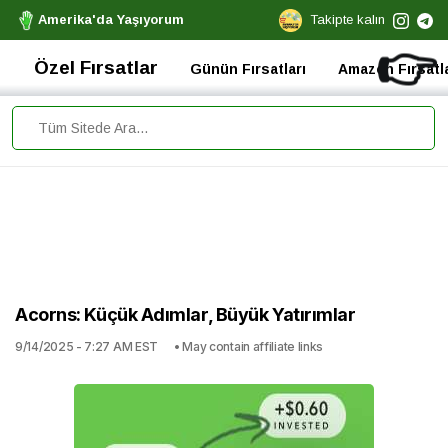
Amerika'da Yaşıyorum
Takipte kalın
👉
Özel Fırsatlar
Günün Fırsatları
Amazon Fırsatla
Acorns: Küçük Adımlar, Büyük Yatırımlar
9/14/2025 - 7:27 AM EST
• May contain affiliate links