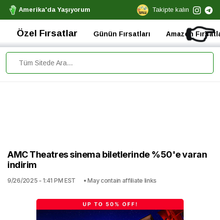
Amerika'da Yaşıyorum
Takipte kalın
👉
Özel Fırsatlar
Günün Fırsatları
Amazon Fırsatla
AMC Theatres sinema biletlerinde %50'e varan
indirim
9/26/2025 - 1:41 PM EST
• May contain affiliate links