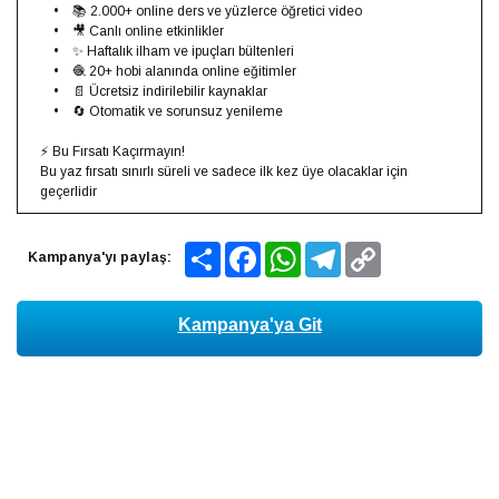
• 📚 2.000+ online ders ve yüzlerce öğretici video
• 🎥 Canlı online etkinlikler
• ✨ Haftalık ilham ve ipuçları bültenleri
• 🧶 20+ hobi alanında online eğitimler
• 📄 Ücretsiz indirilebilir kaynaklar
• 🔄 Otomatik ve sorunsuz yenileme
⚡ Bu Fırsatı Kaçırmayın!
Bu yaz fırsatı sınırlı süreli ve sadece ilk kez üye olacaklar için
geçerlidir
Share
Facebook
WhatsApp
Telegram
Copy
Kampanya'yı paylaş:
Link
Kampanya'ya Git