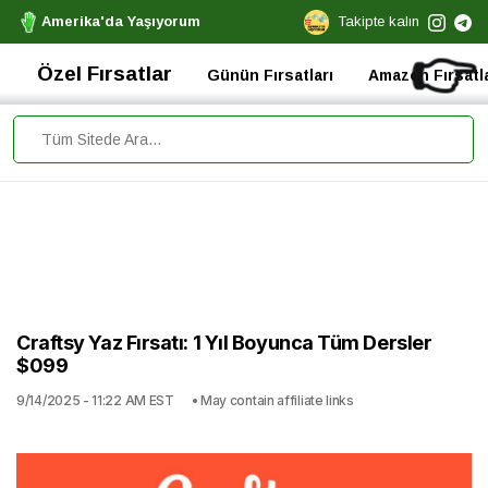
Amerika'da Yaşıyorum
Takipte kalın
👉
Özel Fırsatlar
Günün Fırsatları
Amazon Fırsatla
Craftsy Yaz Fırsatı: 1 Yıl Boyunca Tüm Dersler
$099
9/14/2025 - 11:22 AM EST
• May contain affiliate links