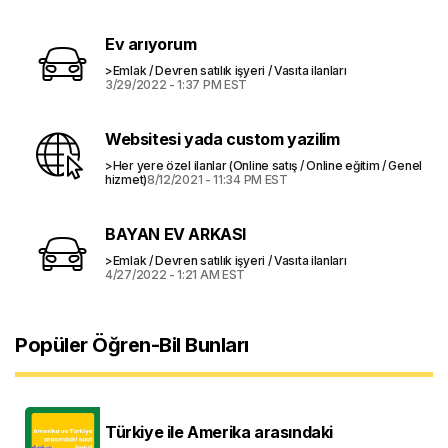
Ev arıyorum
>Emlak / Devren satılık işyeri / Vasıta ilanları
3/29/2022 - 1:37 PM EST
Websitesi yada custom yazilim
>Her yere özel ilanlar (Online satış / Online eğitim / Genel
hizmet)
8/12/2021 - 11:34 PM EST
BAYAN EV ARKASI
>Emlak / Devren satılık işyeri / Vasıta ilanları
4/27/2022 - 1:21 AM EST
Popüler Öğren-Bil Bunları
Türkiye ile Amerika arasındaki