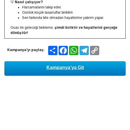
💡
Nasıl çalışıyor?
Harcamalarını takip eder.
Günlük küçük tasarruflar biriktirir.
Sen farkında bile olmadan hayallerine yatırım yapar.
Guac ile geleceği bekleme,
şimdi biriktir ve hayallerini gerçeğe
dönüştür!
Share
Facebook
WhatsApp
Telegram
Copy
Kampanya'yı paylaş:
Link
Kampanya'ya Git