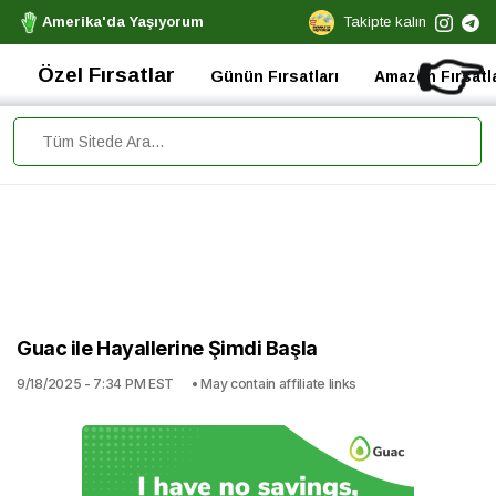
Amerika'da Yaşıyorum
Takipte kalın
👉
Özel Fırsatlar
Günün Fırsatları
Amazon Fırsatla
Guac ile Hayallerine Şimdi Başla
9/18/2025 - 7:34 PM EST
• May contain affiliate links