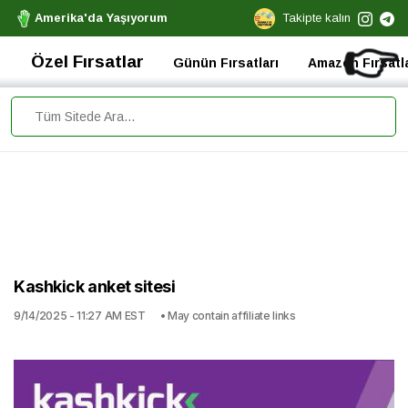
Amerika'da Yaşıyorum
Takipte kalın
👉
Özel Fırsatlar
Günün Fırsatları
Amazon Fırsatla
Kashkick anket sitesi
9/14/2025 - 11:27 AM EST
• May contain affiliate links