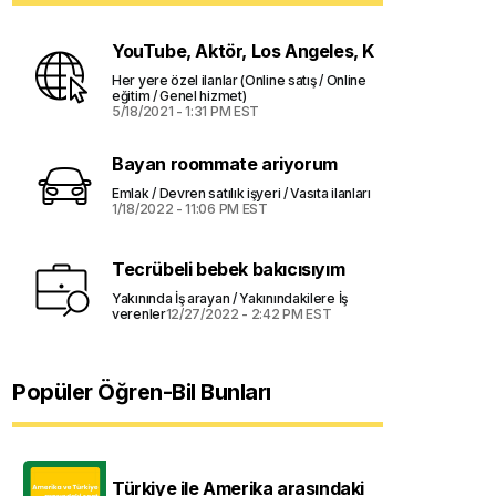
YouTube, Aktör, Los Angeles, K
Her yere özel ilanlar (Online satış / Online
eğitim / Genel hizmet)
5/18/2021 - 1:31 PM EST
Bayan roommate ariyorum
Emlak / Devren satılık işyeri / Vasıta ilanları
1/18/2022 - 11:06 PM EST
Tecrübeli bebek bakıcısıyım
Yakınında İş arayan / Yakınındakilere İş
verenler
12/27/2022 - 2:42 PM EST
Popüler Öğren-Bil Bunları
Türkiye ile Amerika arasındaki