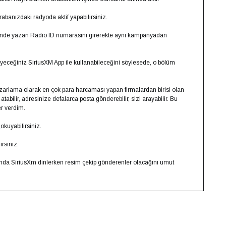
banızdaki radyoda aktif yapabilirsiniz.
erinde yazan Radio ID numarasını girerekte aynı kampanyadan
eceğiniz SiriusXM App ile kullanabileceğini söylesede, o bölüm
zarlama olarak en çok para harcaması yapan firmalardan birisi olan
atabilir, adresinize defalarca posta gönderebilir, sizi arayabilir. Bu
er verdim.
ı
okuyabilirsiniz.
irsiniz.
nda SiriusXm dinlerken resim çekip gönderenler olacağını umut
py
k