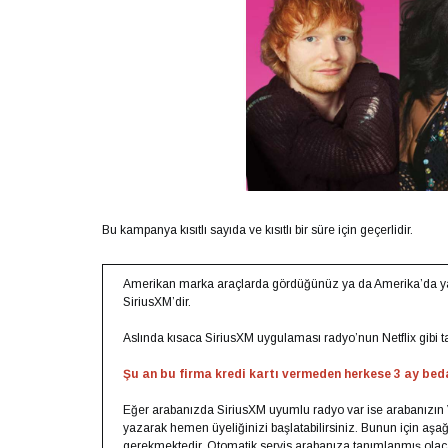
Bu kampanya kısıtlı sayıda ve kısıtlı bir süre için geçerlidir.
Amerikan marka araçlarda gördüğünüz ya da Amerika’da yaşa
SiriusXM’dir.
Aslında kısaca SiriusXM uygulaması radyo’nun Netflix gibi t
Şu an bu firma kredi kartı vermeden herkese 3 ay beda
Eğer arabanızda SiriusXM uyumlu radyo var ise arabanızın 
yazarak hemen üyeliğinizi başlatabilirsiniz. Bunun için aşa
gerekmektedir. Otomatik servis arabanıza tanımlanmış olacak