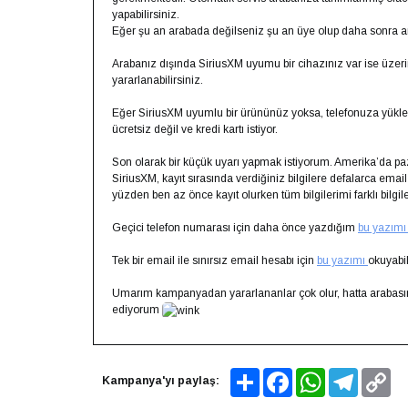
yapabilirsiniz.
Eğer şu an arabada değilseniz şu an üye olup daha sonra ara
Arabanız dışında SiriusXM uyumu bir cihazınız var ise üz
yararlanabilirsiniz.
Eğer SiriusXM uyumlu bir ürününüz yoksa, telefonuza yükley
ücretsiz değil ve kredi kartı istiyor.
Son olarak bir küçük uyarı yapmak istiyorum. Amerika’da pa
SiriusXM, kayıt sırasında verdiğiniz bilgilere defalarca email 
yüzden ben az önce kayıt olurken tüm bilgilerimi farklı bilgil
Geçici telefon numarası için daha önce yazdığım
bu yazım
Tek bir email ile sınırsız email hesabı için
bu yazımı
okuyabil
Umarım kampanyadan yararlananlar çok olur, hatta arabası
ediyorum
Share
Facebook
WhatsApp
Telegram
Co
Kampanya'yı paylaş:
Lin