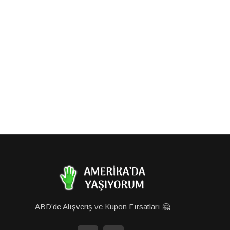
ABD’de Alışveriş ve Kupon Fırsatları 🤗