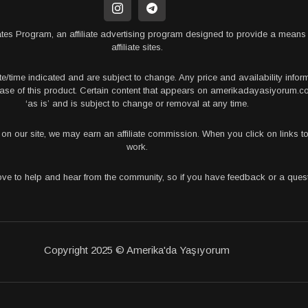
tes Program, an affiliate advertising program designed to provide a means 
affiliate sites.
te/time indicated and are subject to change. Any price and availability info
rchase of this product. Certain content that appears on amerikadayasiyorum
‘as is’ and is subject to change or removal at any time.
s on our site, we may earn an affiliate commission. When you click on links
work.
love to help and hear from the community, so if you have feedback or a que
Copyright 2025 © Amerika'da Yaşıyorum