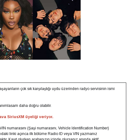
yanların çok sık karşılaştığı uydu üzerinden radyo servisinin ismi
anımlasam daha doğru olabilir.
va SiriusXM üyeliği veriyor.
VIN numarasını (Şaşi numarasını, Vehicle Identification Number)
ğıdaki linki açınca ilk bölüme Radio ID veya VIN yazmanız
tır. Kayıt olurken arabanızın içinde olursanız anında aktif