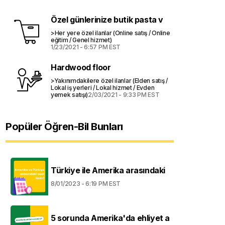
Özel günlerinize butik pasta v
>Her yere özel ilanlar (Online satış / Online
eğitim / Genel hizmet)
1/23/2021 - 6:57 PM EST
Hardwood floor
>Yakınımdakilere özel ilanlar (Elden satış /
Lokal iş yerleri / Lokal hizmet / Evden
yemek satışı)
2/03/2021 - 9:33 PM EST
Popüler Öğren-Bil Bunları
Türkiye ile Amerika arasındaki
8/01/2023 - 6:19 PM EST
5 sorunda Amerika'da ehliyet a