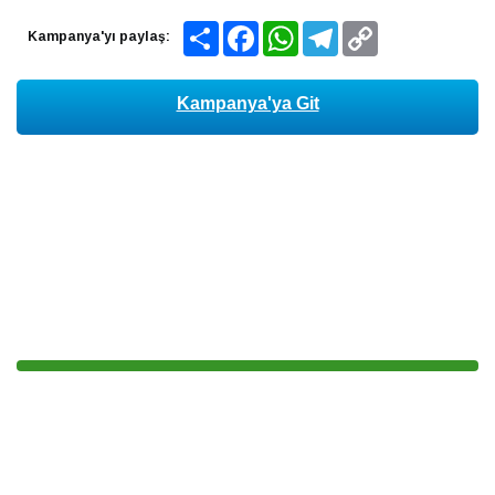
Share
Facebook
WhatsApp
Telegram
Copy
Kampanya'yı paylaş:
Link
Kampanya'ya Git