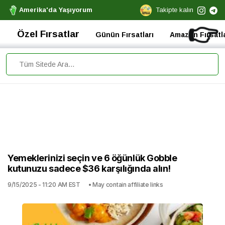
Amerika'da Yaşıyorum
Takipte kalın
👉
Özel Fırsatlar
Günün Fırsatları
Amazon Fırsatla
Yemeklerinizi seçin ve 6 öğünlük Gobble
kutunuzu sadece $36 karşılığında alın!
9/15/2025 - 11:20 AM EST
• May contain affiliate links