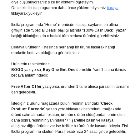
diye düşünüyorsanız size bir yöntemi öğreteyim.
Öncelikle Ibotta programını daha önce yüklemediyseniz
buraya
tıklayarak yükleyin.
Ibotta programında “Home” menüsüne basıp, sayfanın en altına
gittiğinizde “Special Deals” başlığı altında “100% Cash Back” yazan
başlığı tıkladığınızda o haftaki tüm bedava ürünleri görebilirsiniz.
Bedava ürünlerin listesinde herhangi bir ürüne basarak hangi
markette bedava olduğunu görebilirsiniz.
Ürünlerin resimlerinde:
BOGO
yazıyorsa,
Buy One Get One
demektir. Yani 1 alana ikincisi
bedava anlamındadır.
Free After Offer
yazıyorsa, üründen 1 tane alınca parasının tamamı
geri gelecektir.
İstediğiniz ürünü mağazada bulun, resmin altındaki “
Check
Product Barcode
” yazan yere tıklayarak barkodunu mağazada
ürünü satın almadan okutun, ürünün o ürün olduğundan emin olun
daha sonra resminin yanındaki “+” işaretine basın ve kasaya
aldığınız diğer ürünler var ise birlikte bu ürünü de kasada ödeyin. Fişi
Ibotta programına okutun. Para hesabınıza 24 saat içinde gelecektir.