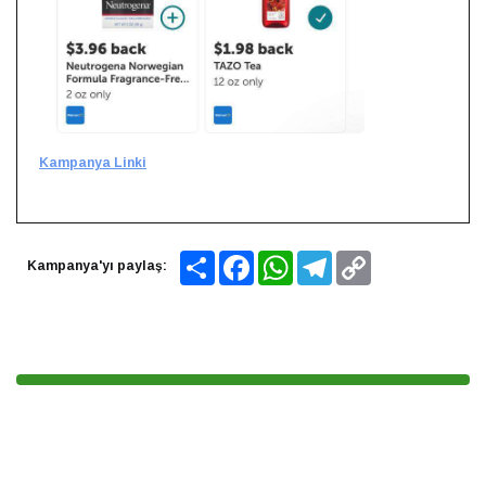
Kampanya Linki
Share
Facebook
WhatsApp
Telegram
Copy
Kampanya'yı paylaş:
Link