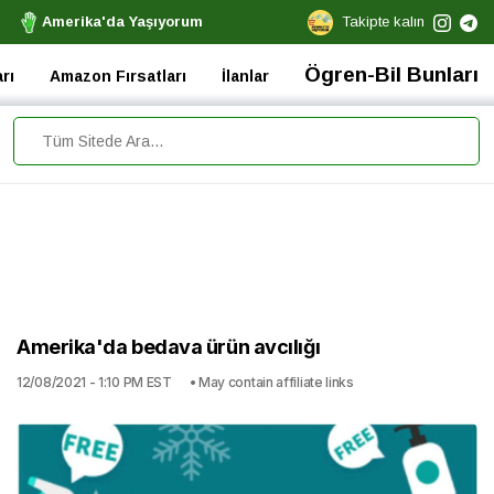
Amerika'da Yaşıyorum
Takipte kalın
Ögren-Bil Bunları
rı
Amazon Fırsatları
İlanlar
Amerika'da bedava ürün avcılığı
12/08/2021 - 1:10 PM EST
• May contain affiliate links