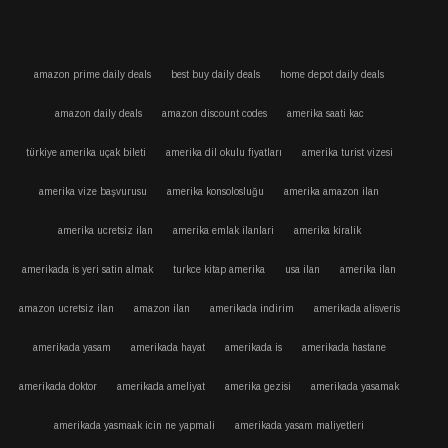
amazon prime daily deals
best buy daily deals
home depot daily deals
amazon daily deals
amazon discount codes
amerika saati kac
türkiye amerika uçak bileti
amerika dil okulu fiyatları
amerika turist vizesi
amerika vize başvurusu
amerika konsolosluğu
amerika amazon ilan
amerika ucretsiz ilan
amerika emlak ilanlari
amerika kiralik
amerikada is yeri satin almak
turkce kitap amerika
usa ilan
amerika ilan
amazon ucretsiz ilan
amazon ilan
amerikada indirim
amerikada alisveris
amerikada yasam
amerikada hayat
amerikada is
amerikada hastane
amerikada doktor
amerikada ameliyat
amerika gezisi
amerikada yasamak
amerikada yasmaak icin ne yapmali
amerikada yasam maliyetleri