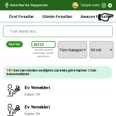
Amerika'da Yaşıyorum
Takipte kalın
👉
Özel Fırsatlar
Günün Fırsatları
Amazon Fırsatları
İlan Ver
Zip Code yazarak
yakınındaki ilanları
görebilirsin
1151
ilan içerisinden seçtiğiniz zip koda göre toplam
2
ilan
bulunmaktadır.
Ev Yemekleri
Dublin, OH
Ev Yemekleri
Dublin, OH