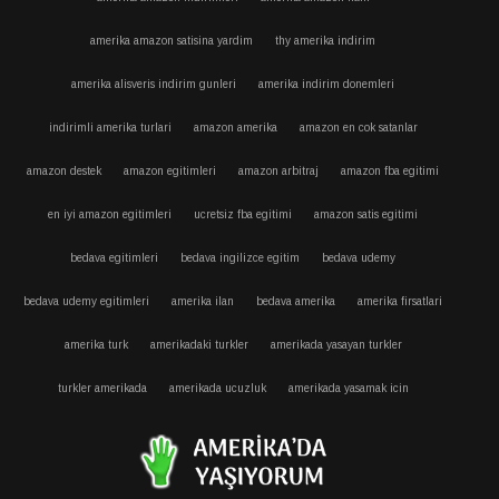
amerika amazon satisina yardim
thy amerika indirim
amerika alisveris indirim gunleri
amerika indirim donemleri
indirimli amerika turlari
amazon amerika
amazon en cok satanlar
amazon destek
amazon egitimleri
amazon arbitraj
amazon fba egitimi
en iyi amazon egitimleri
ucretsiz fba egitimi
amazon satis egitimi
bedava egitimleri
bedava ingilizce egitim
bedava udemy
bedava udemy egitimleri
amerika ilan
bedava amerika
amerika firsatlari
amerika turk
amerikadaki turkler
amerikada yasayan turkler
turkler amerikada
amerikada ucuzluk
amerikada yasamak icin