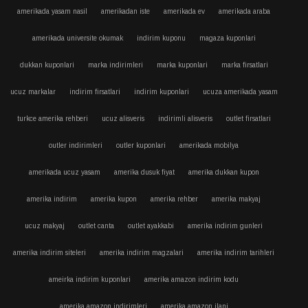
amerikada yasam nasil
amerikadan iste
amerikada ev
amerikada araba
amerikada universite okumak
indirim kuponu
magaza kuponlari
dukkan kuponlari
marka indirimleri
marka kuponlari
marka firsatlari
ucuz markalar
indirim firsatlari
indirim kuponlari
ucuza amerikada yasam
turkce amerika rehberi
ucuz alisveris
indirimli alisveris
outlet firsatlari
outler indirimleri
outler kuponlari
amerikada mobilya
amerikada ucuz yasam
amerika dusuk fiyat
amerika dukkan kupon
amerika indirim
amerika kupon
amerika rehber
amerika makyaj
ucuz makyaj
outlet canta
outlet ayakkabi
amerika indirim gunleri
amerika indirim siteleri
amerika indirim magzalari
amerika indirim tarihleri
ameirka indirim kuponlari
amerika amazon indirim kodu
amerika amazon indirimleri
amerika amazon ilani